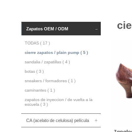
ci
Zapatos OEM / ODM
TODAS ( 17 )
cierre zapatos / plain pump ( 5 )
sandalia / zapatillas ( 4 )
botas ( 3 )
sneakers / formadores ( 1 )
caminantes ( 1 )
zapatos de inyeccion / de vuelta a la
escuela ( 3 )
CA (acelato de celulosa) película
Zapatos