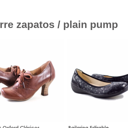
erre zapatos / plain pump
 Oxford Clásicos
Bailarina Estirable