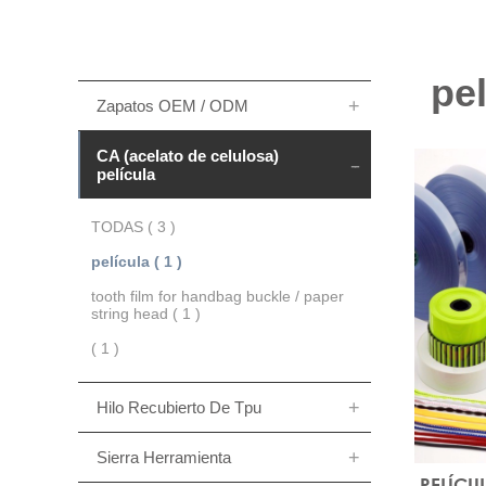
pel
Zapatos OEM / ODM
CA (acelato de celulosa)
película
TODAS ( 3 )
película ( 1 )
tooth film for handbag buckle / paper
string head ( 1 )
( 1 )
Hilo Recubierto De Tpu
Sierra Herramienta
PELÍCU