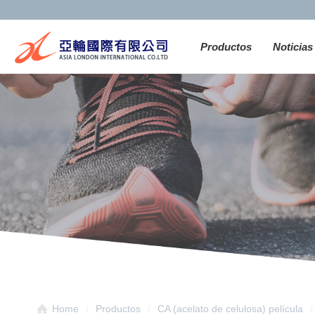
Productos
Noticias
Home
Productos
CA (acelato de celulosa) película